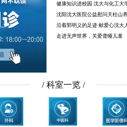
健康知识进校园 沈大与化工大
沈阳沈大医院公益慰问天柱山
沿着郭明义的足迹 献爱心沈大
走进无声世界，关爱聋哑儿童
/ 科室一览 /