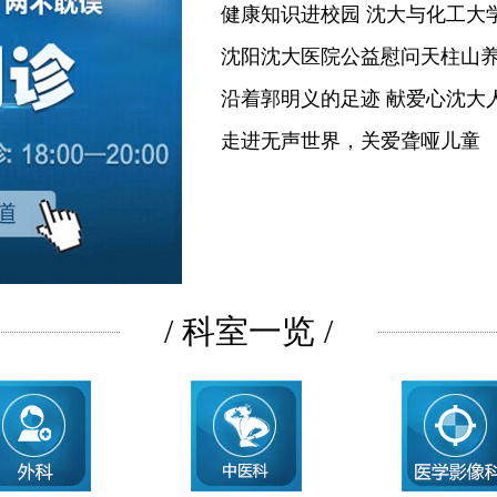
健康知识进校园 沈大与化工大
沈阳沈大医院公益慰问天柱山
沿着郭明义的足迹 献爱心沈大
走进无声世界，关爱聋哑儿童
/ 科室一览 /