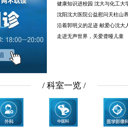
健康知识进校园 沈大与化工大
沈阳沈大医院公益慰问天柱山
沿着郭明义的足迹 献爱心沈大
走进无声世界，关爱聋哑儿童
/ 科室一览 /